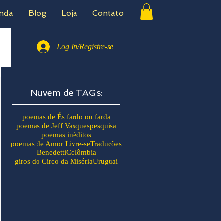
nda
Blog
Loja
Contato
Log In/Registre-se
Nuvem de TAGs:
poemas de És fardo ou farda
poemas de Jeff Vasques
pesquisa
poemas inéditos
poemas de Amor Livre-se
Traduções
Benedetti
Colômbia
giros do Circo da Miséria
Uruguai