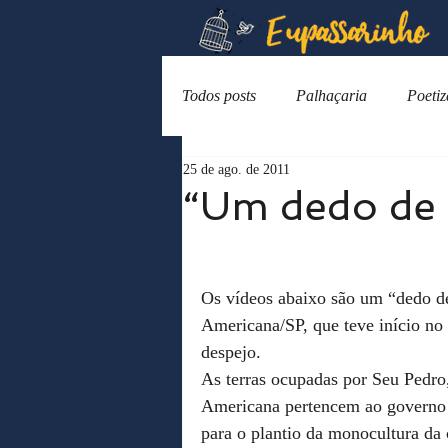
Todos posts
Palhaçaria
Poeti
25 de ago. de 2011
“Um dedo de 
Os vídeos abaixo são um “dedo 
Americana/SP, que teve início no
despejo.
As terras ocupadas por Seu Pedro,
Americana pertencem ao governo f
para o plantio da monocultura d