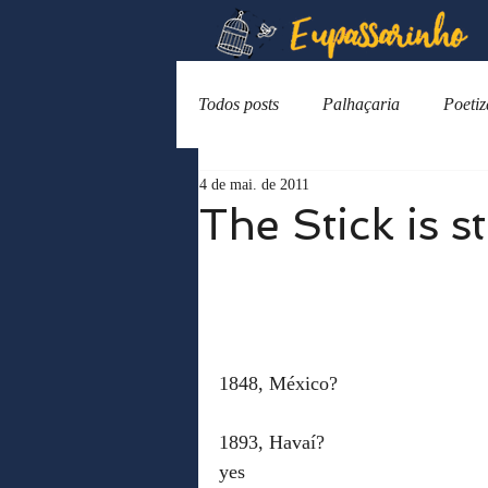
Todos posts
Palhaçaria
Poeti
4 de mai. de 2011
The Stick is st
1848, México?
1893, Havaí?
yes