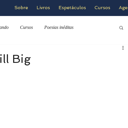
Sobre
Livros
Espetáculos
Cursos
Age
zando
Cursos
Poesias inéditas
ill Big