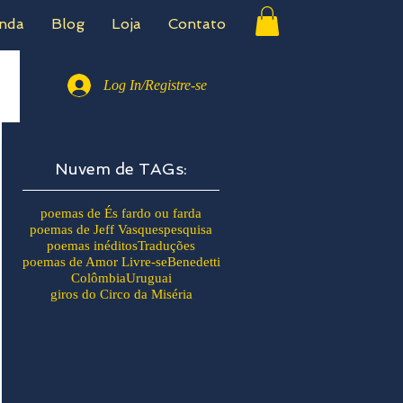
nda
Blog
Loja
Contato
Log In/Registre-se
Nuvem de TAGs:
poemas de És fardo ou farda
poemas de Jeff Vasques
pesquisa
poemas inéditos
Traduções
poemas de Amor Livre-se
Benedetti
Colômbia
Uruguai
giros do Circo da Miséria