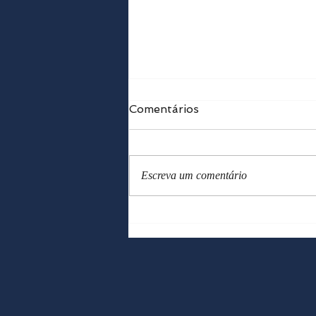
Comentários
Escreva um comentário
Curso de Introdução ao
improviso - 2023 - maio/j