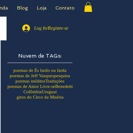
nda
Blog
Loja
Contato
Log In/Registre-se
Nuvem de TAGs:
poemas de És fardo ou farda
poemas de Jeff Vasques
pesquisa
poemas inéditos
Traduções
poemas de Amor Livre-se
Benedetti
Colômbia
Uruguai
giros do Circo da Miséria