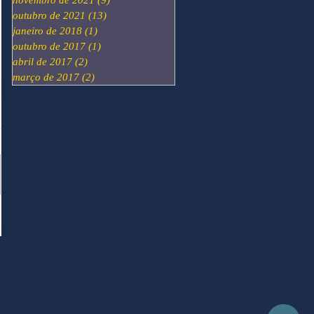
novembro de 2021
(9)
9 posts
outubro de 2021
(13)
13 posts
janeiro de 2018
(1)
1 post
outubro de 2017
(1)
1 post
abril de 2017
(2)
2 posts
março de 2017
(2)
2 posts