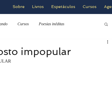
Sobre
Livros
Espetáculos
Cursos
Age
zando
Cursos
Poesias inéditas
osto impopular
ULAR