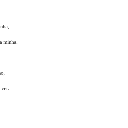
inha,
a minha.
ho,
 ver.