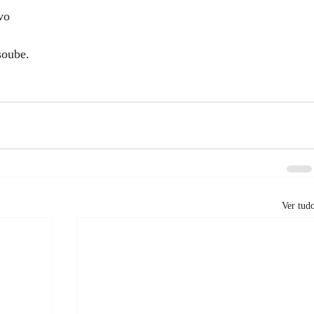
vo
soube.
Ver tud