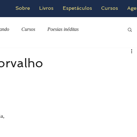
Sobre
Livros
Espetáculos
Cursos
Age
zando
Cursos
Poesias inéditas
orvalho
ia,