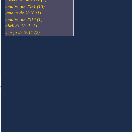
novembro de 2021
(9)
9 posts
outubro de 2021
(13)
13 posts
janeiro de 2018
(1)
1 post
outubro de 2017
(1)
1 post
abril de 2017
(2)
2 posts
março de 2017
(2)
2 posts
o