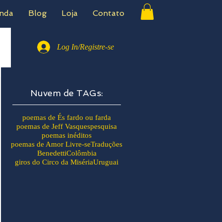
nda
Blog
Loja
Contato
Log In/Registre-se
Nuvem de TAGs:
poemas de És fardo ou farda
poemas de Jeff Vasques
pesquisa
poemas inéditos
poemas de Amor Livre-se
Traduções
Benedetti
Colômbia
giros do Circo da Miséria
Uruguai