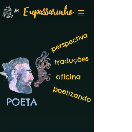
perspectiva
traduções
oficina
poetizando
POETA