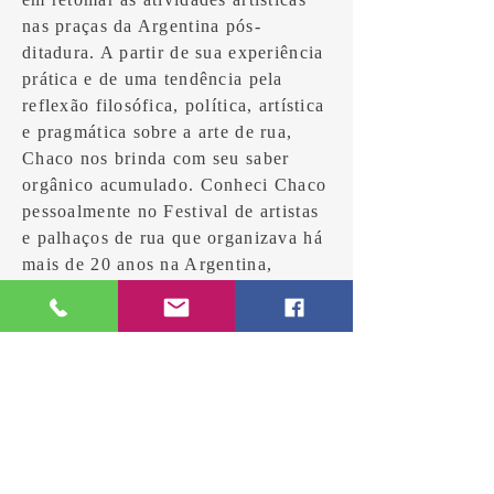
nas praças da Argentina pós-
ditadura. A partir de sua experiência
prática e de uma tendência pela
reflexão filosófica, política, artística
e pragmática sobre a arte de rua,
Chaco nos brinda com seu saber
orgânico acumulado. Conheci Chaco
pessoalmente no Festival de artistas
e palhaços de rua que organizava há
mais de 20 anos na Argentina,
trocamos mais em oficinas e cursos.
Me encantei por sua postura rebelde
e que desafia o senso comum sobre
os palhaços e, prontamente, me
despus a traduzir sua obra,
disponibilizando aos artistas
brasileiros essa riqueza. O livro, a
princípio, pode ser adquirido