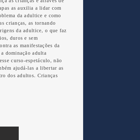
nça às crianças e através de
apas as auxilia a lidar com
problema da adultice e como
as crianças, as tornando
rigens da adultice, o que faz
rios, duros e sem
contra as manifestações da
r a dominação adulta
sse curso-espetáculo, não
mbém ajudá-las a libertar as
ro dos adultos. Crianças