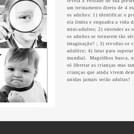
revela a verdade de sua prese
um treinamento direto de 4 et
os adultos: 1) identificar o 
ela limita e enquadra a vida d
mini-adultos; 2) entender as o
os adultos se tornarem tão sé
imaginação? ; 3) revoltar-se 
adultice; 4) lutar para supera
mundial. Magrólhos busca, ne
só libertar as crianças mas ta
crianças que ainda vivem dent
unidas jamais serão adultas!