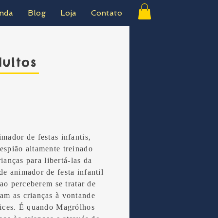
nda
Blog
Loja
Contato
ultos
mador de festas infantis,
espião altamente treinado
rianças para libertá-las da
e animador de festa infantil
 ao perceberem se tratar de
am as crianças à vontande
tices. É quando Magrólhos