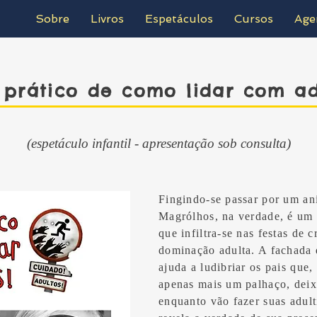
Sobre
Livros
Espetáculos
Cursos
Age
 prático de como lidar com ad
(espetáculo infantil - apresentação sob consulta)
Fingindo-se passar por um ani
Magrólhos, na verdade, é um 
que infiltra-se nas festas de c
dominação adulta. A fachada d
ajuda a ludibriar os pais que,
apenas mais um palhaço, deix
enquanto vão fazer suas adul