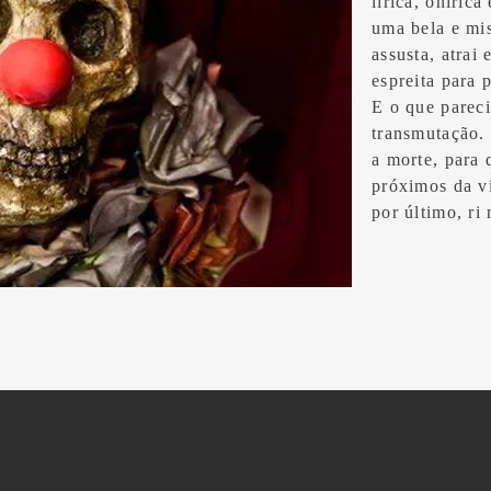
lírica, oníric
uma bela e mis
assusta, atrai 
espreita para 
E o que pareci
transmutação.
a morte, para 
próximos da v
por último, ri