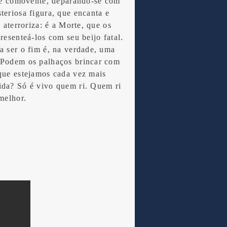
a e comovente, deparando-se com
teriosa figura, que encanta e
e aterroriza: é a Morte, que os
presenteá-los com seu beijo fatal.
a ser o fim é, na verdade, uma
 Podem os palhaços brincar com
que estejamos cada vez mais
ida? Só é vivo quem ri. Quem ri
 melhor.