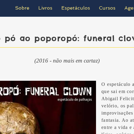
Sobre
Livros
Espetáculos
Cursos
Age
 pó ao poporopó: funeral cl
(2016 - não mais em cartaz)
O espetáculo 
que sai em cor
Abigail Felici
velório, os pa
improvisações
fantasia. Ao a
entre a vida e