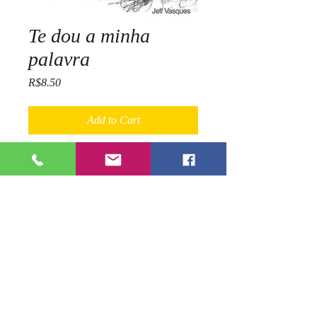
Te dou a minha
palavra
Price
R$8.50
Add to Cart
Terceiro livro de poesias de Jeff
Vasques.
No momento, só está disponível
compra por pix - chave cpf
27661414805 (conta nubank). Me
avise da compra, enviando o
comprovante para 19 9 92221605.