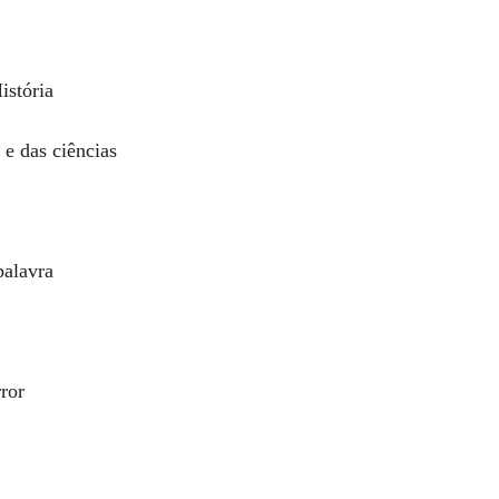
istória
e das ciências
palavra
rror