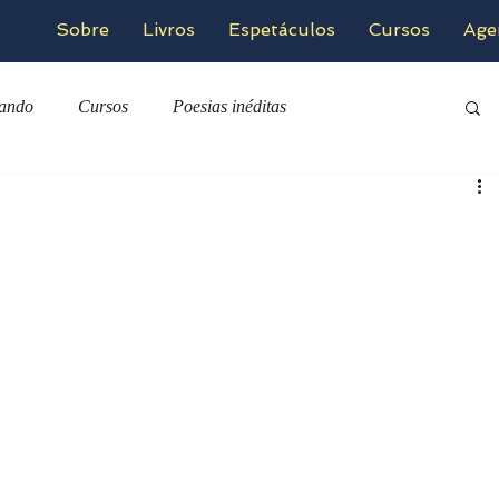
Sobre
Livros
Espetáculos
Cursos
Age
zando
Cursos
Poesias inéditas