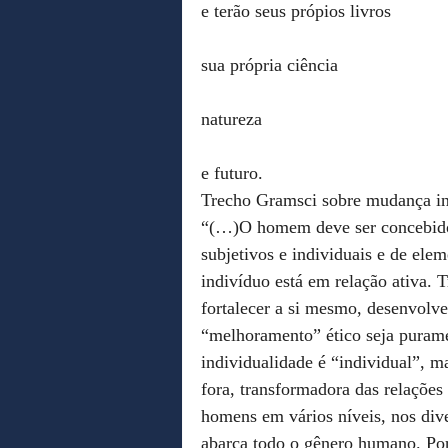
e terão seus própios livros
sua própria ciência
natureza
e futuro.
Trecho Gramsci sobre mudança ind
“(…)O homem deve ser concebido
subjetivos e individuais e de ele
indivíduo está em relação ativa. T
fortalecer a si mesmo, desenvolv
“melhoramento” ético seja puramen
individualidade é “individual”, m
fora, transformadora das relações
homens em vários níveis, nos dive
abarca todo o gênero humano. Por