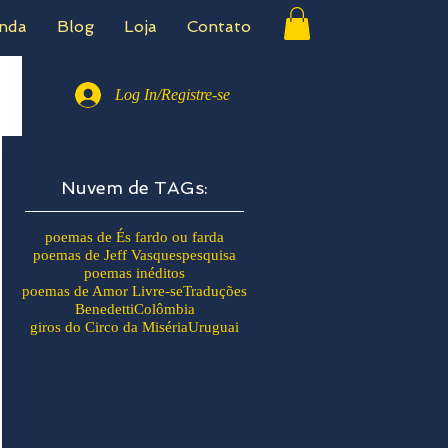
nda
Blog
Loja
Contato
Log In/Registre-se
Nuvem de TAGs:
poemas de És fardo ou farda
poemas de Jeff Vasques
pesquisa
poemas inéditos
poemas de Amor Livre-se
Traduções
Benedetti
Colômbia
giros do Circo da Miséria
Uruguai