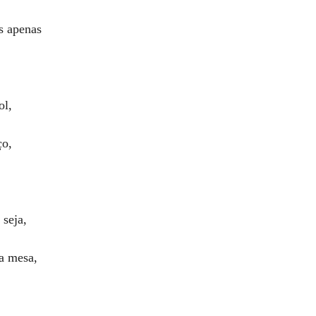
s apenas
ol,
ço,
seja,
a mesa,