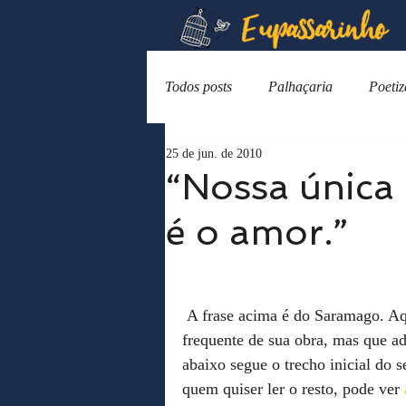
Todos posts
Palhaçaria
Poeti
25 de jun. de 2010
“Nossa única 
é o amor.”
 A frase acima é do Saramago. Aqui vai uma homenagem singela dum leitor não muito 
frequente de sua obra, mas que ad
abaixo segue o trecho inicial do 
quem quiser ler o resto, pode ver 