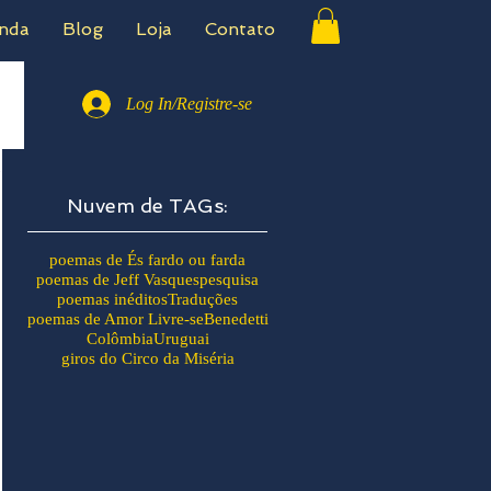
nda
Blog
Loja
Contato
Log In/Registre-se
Nuvem de TAGs:
poemas de És fardo ou farda
poemas de Jeff Vasques
pesquisa
poemas inéditos
Traduções
poemas de Amor Livre-se
Benedetti
Colômbia
Uruguai
giros do Circo da Miséria