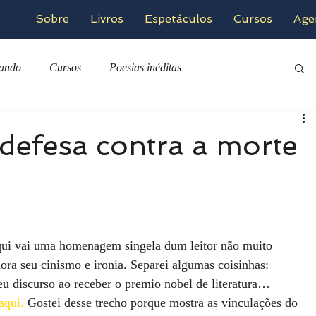
Sobre
Livros
Espetáculos
Cursos
Age
zando
Cursos
Poesias inéditas
defesa contra a morte
ora seu cinismo e ironia. Separei algumas coisinhas: 
seu discurso ao receber o premio nobel de literatura… 
aqui.
 Gostei desse trecho porque mostra as vinculações do 