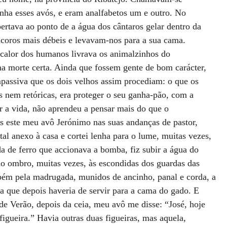
nha esses avós, e eram analfabetos um e outro. No 
pertava ao ponto de a água dos cântaros gelar dentro da 
ácoros mais débeis e levavam-nos para a sua cama. 
 calor dos humanos livrava os animalzinhos do 
a morte certa. Ainda que fossem gente de bom carácter, 
passiva que os dois velhos assim procediam: o que os 
 nem retóricas, era proteger o seu ganha-pão, com a 
r a vida, não aprendeu a pensar mais do que o 
s este meu avô Jerónimo nas suas andanças de pastor, 
tal anexo à casa e cortei lenha para o lume, muitas vezes, 
da de ferro que accionava a bomba, fiz subir a água do 
ao ombro, muitas vezes, às escondidas dos guardas das 
bém pela madrugada, munidos de ancinho, panal e corda, a 
ta que depois haveria de servir para a cama do gado. E 
de Verão, depois da ceia, meu avô me disse: “José, hoje 
igueira.” Havia outras duas figueiras, mas aquela, 