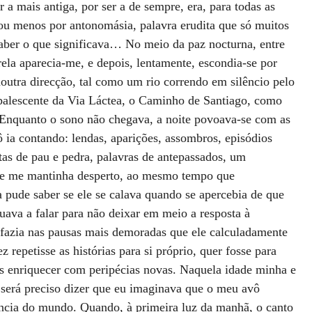
r a mais antiga, por ser a de sempre, era, para todas as 
 ou menos por antonomásia, palavra erudita que só muitos 
saber o que significava… No meio da paz nocturna, entre 
rela aparecia-me, e depois, lentamente, escondia-se por 
noutra direcção, tal como um rio correndo em silêncio pelo 
opalescente da Via Láctea, o Caminho de Santiago, como 
Enquanto o sono não chegava, a noite povoava-se com as 
ô ia contando: lendas, aparições, assombros, episódios 
atas de pau e pedra, palavras de antepassados, um 
e me mantinha desperto, ao mesmo tempo que 
pude saber se ele se calava quando se apercebia de que 
uava a falar para não deixar em meio a resposta à 
 fazia nas pausas mais demoradas que ele calculadamente 
 repetisse as histórias para si próprio, quer fosse para 
as enriquecer com peripécias novas. Naquela idade minha e 
será preciso dizer que eu imaginava que o meu avô 
ência do mundo. Quando, à primeira luz da manhã, o canto 