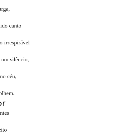
arga,
ido canto
 irrespirável
um silêncio,
no céu,
olhem. 
r 
ntes
ito