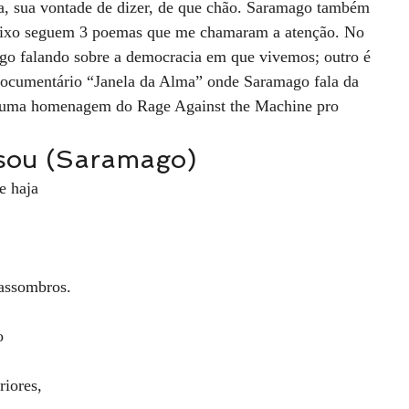
ra, sua vontade de dizer, de que chão. Saramago também 
aixo seguem 3 poemas que me chamaram a atenção. No 
ago falando sobre a democracia em que vivemos; outro é 
documentário “Janela da Alma” onde Saramago fala da 
im uma homenagem do Rage Against the Machine pro 
sou (Saramago) 
e haja
 assombros.
o
riores,