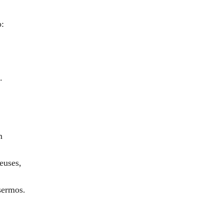
.
o:
.
m
euses,
sermos.