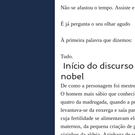
Não se afastou o tempo. Assiste e
É já pergunta o seu olhar agudo
À primeira palavra que dizemos:
Tudo.
 Início do discurso de Saramago ao receber o 
nobel 
De como a personagem foi mestre 
O homem mais sábio que conheci e
quatro da madrugada, quando a pr
levantava-se da enxerga e saía pa
cuja fertilidade se alimentavam e
maternos, da pequena criação de 
vizinhos da aldeia, Azinhaga de 