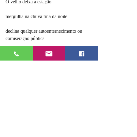
O velho deixa a estação
mergulha na chuva fina da noite
declina qualquer autoenternecimento ou 
comiseração pública
faz xixi na árvore da esquina
e prossegue em direção ao vazio
assobiando uma velha melodia
Por que não?
#alipiofreire