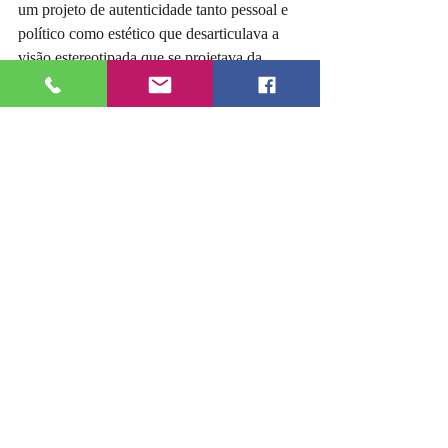
um projeto de autenticidade tanto pessoal e 
político como estético que desarticulava a 
visão estereotipada que se projetava da 
mulher no cânone socioliterário. Em 
Zamudio se encontra a prioridade dada a um 
compromisso íntegro com a realidade 
boliviana de seu tempo, denunciando o 
sistema em curso. Assim, Adela levou 
adiante seu projeto de legitimação e 
fortalecimento da mulher. Lydia Parada de 
Brown considera que “esta escritora 
boliviana foi uma das maiores da América, 
mas lamentavelmente não alcançou a fama 
de Gabriela Mistral, ou de Juana de 
Ibarbourou”.  O poema que traduzi acima é 
um de seus poemas mais famosos.
#adelazamudio